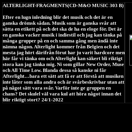
ALTERLIGHT-FRAGMENTS(CD-M&O MUSIC 303 B)
Efter en lugn inledning blir det musik och det är en
ganska drömsk sådan. Musik som är ganska svår att
sätta en etikett på och det ska de ha en eloge för. Det är
en ganska vacker musik i indiestil och jag kan tänka på
många grupper på en och samma gång men ändå inte
nämna någon. Alterlight kommer från Belgien och det
mesta jag hört därifrån förut har ju varit hardcore men
här får vi tänka om och Alterlight kan säkert bli riktigt
stora kan jag tänka mig. Ni som gillar New Order, Muse
och All Time Low. Blanda dessa så kanske ni får
Afterlight…bara ett sätt att få er att förstå att musiken
inte låter som alla andra och är svårbeskrivbar utan att
på något sätt vara svår. Varför inte ge gruppen en
chans? Det skulel väl vara kul att höra något innan det
blir riktigt stort?
24/1-2022